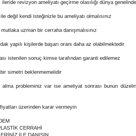
ı ileride revizyon ameliyatı geçirme olasılığı dünya genelin
ile değil kendi isteğinizle bu ameliyatı olmalısınız
in mutlaka uzman bir cerraha danışmalısınız
ırdak yapılı kişilerde başarı oranı daha az olabilmektedir
rası istenilen sonuç kimse tarafından garanti edilemez
bir simetri beklenmemelidir
alma probleminiz var ise ameliyat sonrası bunun düzelme 
 fiyatları üzerinden karar vermeyin
DEM
PLASTİK CERRAHİ
LERİNİZ İLE DANIŞIN