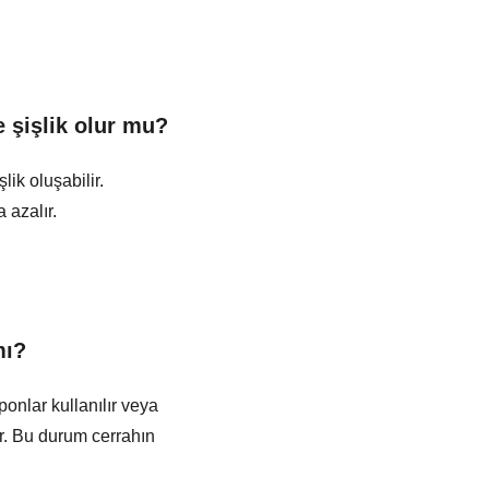
e şişlik olur mu?
lik oluşabilir.
 azalır.
mı?
nlar kullanılır veya
r. Bu durum cerrahın