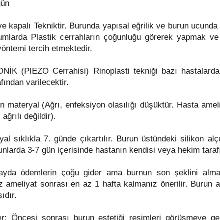
gün
e kapalı Tekniktir. Burunda yapısal eğrilik ve burun ucund
umlarda Plastik cerrahların çoğunluğu görerek yapmak ve y
yöntemi tercih etmektedir.
İK (PIEZO Cerrahisi) Rinoplasti tekniği bazı hastalarda 
fından varilecektir.
n materyal (Ağrı, enfeksiyon olasılığı düşüktür. Hasta ameli
ağrılı değildir).
yal sıklıkla 7. günde çıkartılır. Burun üstündeki silikon alç
unlarda 3-7 gün içerisinde hastanın kendisi veya hekim tarafı
ayda ödemlerin çoğu gider ama burnun son şeklini alması
z ameliyat sonrası en az 1 hafta kalmanız önerilir. Burun 
sıdır.
: Öncesi sonrası burun estetiği resimleri görüşmeye geld