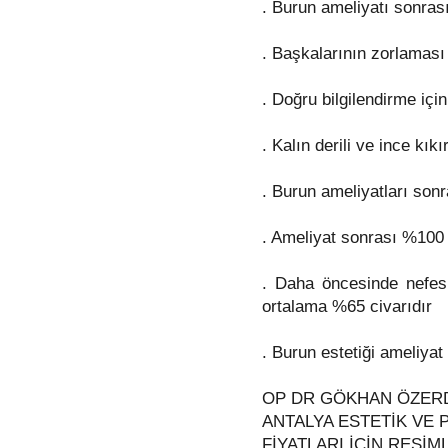
. Burun ameliyatı sonras
. Başkalarının zorlaması 
. Doğru bilgilendirme iç
. Kalın derili ve ince kık
. Burun ameliyatları son
. Ameliyat sonrası %100 
. Daha öncesinde nefes 
ortalama %65 civarıdır
. Burun estetiği ameliyat
OP DR GÖKHAN ÖZER
ANTALYA ESTETİK VE 
FİYATLARI İÇİN RESİM