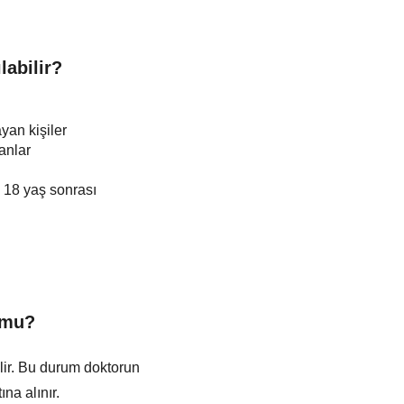
labilir?
an kişiler
anlar
e 18 yaş sonrası
r mu?
ilir. Bu durum doktorun
ına alınır.