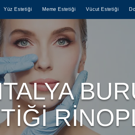
Yüz Estetiği
Meme Estetiği
Vücut Estetiği
Do
TALYA BU
TİĞİ RİNOP