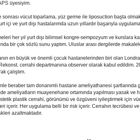
ISAPS üyesiyim.
me sonrası vücut toparlama, yüz germe ile liposuction başta olma
urt içi ve yurt dışı hastalarımda uzun yıllardır başarıyla uygulam
meleri her yıl yurt dışı bilimsel kongre-sempozyum ve kurslara ka
şında bir çok sözlü sunu yaptım. Uluslar arası dergilerde makale
anın en büyük ve önemli çocuk hastanelerinden biri olan Lond
 Rekonst. cerrahi departmanına observer olarak kabul edildim. 
ak çalıştım.
imle beraber tam donanımlı hastane ameliyathanesi şartlarında 
de ameliyatların muayenehane ortamında yapılması yasak ve has
Estetik plastik cerrahi, görünümü ve özgüveni iyileştirmek için v
i içerir. Her uygulama belli bir risk içerir. Cerrahın tecrübesi v
kleri azaltmaktadır.