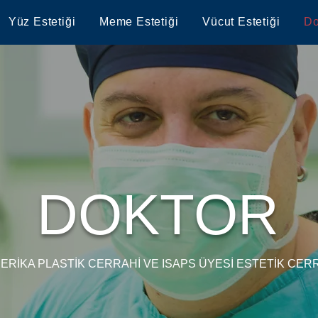
Yüz Estetiği
Meme Estetiği
Vücut Estetiği
Do
DOKTOR
ERİKA PLASTİK CERRAHİ VE ISAPS ÜYESİ ESTETİK CER