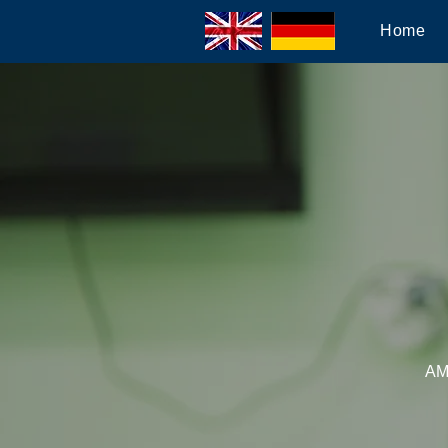
Home
AM