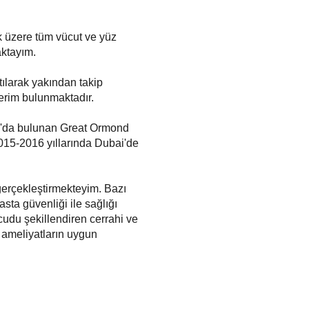
k üzere tüm vücut ve yüz
aktayım.
tılarak yakından takip
lerim bulunmaktadır.
ra'da bulunan Great Ormond
2015-2016 yıllarında Dubai'de
gerçekleştirmekteyim. Bazı
ta güvenliği ile sağlığı
ücudu şekillendiren cerrahi ve
e ameliyatların uygun