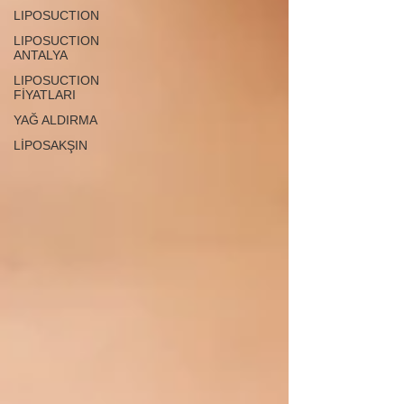
LIPOSUCTION
LIPOSUCTION
ANTALYA
LIPOSUCTION
FİYATLARI
YAĞ ALDIRMA
LİPOSAKŞIN