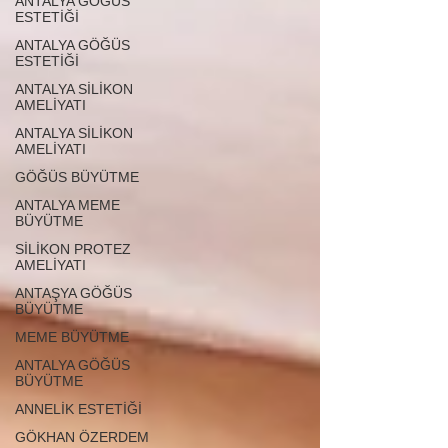
ANTALYA GÖĞÜS
ESTETİĞİ
ANTALYA GÖĞÜS
ESTETİĞİ
ANTALYA SİLİKON
AMELİYATI
ANTALYA SİLİKON
AMELİYATI
GÖĞÜS BÜYÜTME
ANTALYA MEME
BÜYÜTME
SİLİKON PROTEZ
AMELİYATI
ANTAŞYA GÖĞÜS
BÜYÜTME
MEME BÜYÜTME
ANTALYA GÖĞÜS
BÜYÜTME
ANNELİK ESTETİĞİ
GÖKHAN ÖZERDEM