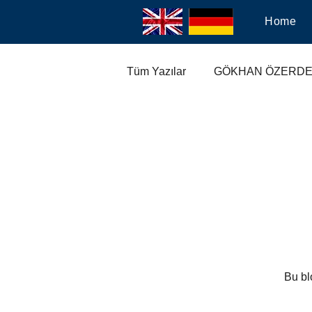
Home
Tüm Yazılar
GÖKHAN ÖZERD
ANTALYA ESTETİK FİYATLAR
ANTALYA GÖĞÜS ESTETİĞİ
ANTALYA SİLİKON AMELİYATI
Bu bl
SİLİKON PROTEZ AMELİYATI