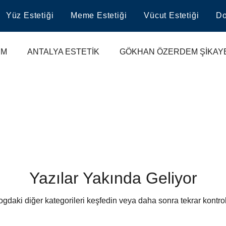
Yüz Estetiği
Meme Estetiği
Vücut Estetiği
Do
EM
ANTALYA ESTETİK
GÖKHAN ÖZERDEM ŞİKAY
I
ANTALYA ESTETİK
ANTALYA PLASTİK CERRAHİ
ANTALYA GÖĞÜS ESTETİĞİ
ANTALYA SİLİKON AME
GÖĞÜS BÜYÜTME
ANTALYA MEME BÜYÜTME
Yazılar Yakında Geliyor
ogdaki diğer kategorileri keşfedin veya daha sonra tekrar kontrol
ANTAŞYA GÖĞÜS BÜYÜTME
MEME BÜYÜTME