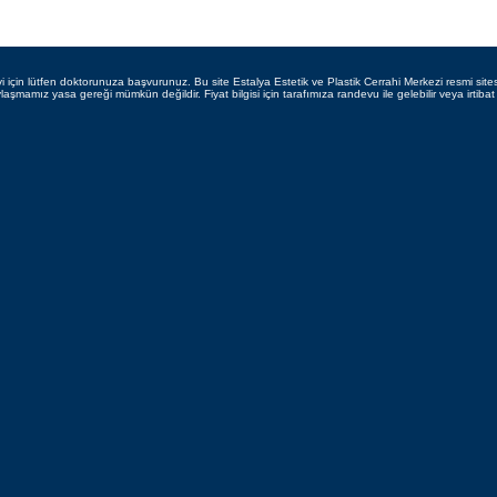
vi için lütfen doktorunuza başvurunuz. Bu site Estalya Estetik ve Plastik Cerrahi Merkezi resmi sites
laşmamız yasa gereği mümkün değildir. Fiyat bilgisi için tarafımıza randevu ile gelebilir veya irtibat 