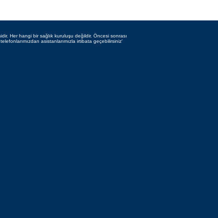
idir. Her hangi bir sağlık kuruluşu değildir. Öncesi sonrası
telefonlarımızdan asistanlarımızla irtibata geçebilirsiniz'